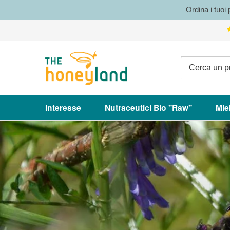
Vai
Ordina i tuoi
al
contenuto
The
Honeyland
Interesse
Nutraceutici Bio "Raw"
Mie