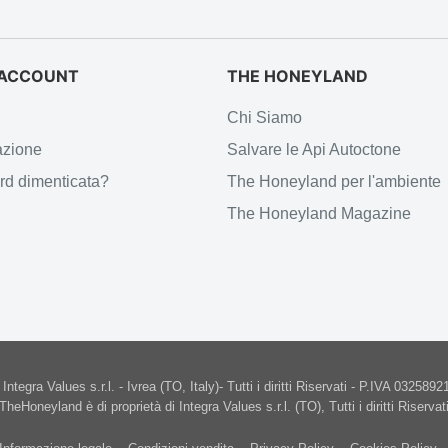
O ACCOUNT
THE HONEYLAND
Chi Siamo
azione
Salvare le Api Autoctone
d dimenticata?
The Honeyland per l'ambiente
The Honeyland Magazine
ntegra Values s.r.l. - Ivrea (TO, Italy)- Tutti i diritti Riservati - P.IVA 0325
TheHoneyland è di proprietà di Integra Values s.r.l. (TO), Tutti i diritti Riservat