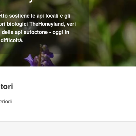
etto sostiene le api locali e gli
ori biologici TheHoneyland, veri
 delle api autoctone - oggi in
difficoltà.
tori
eriodi