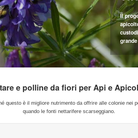
Il prog
apicolt
custodi
grande 
tare e polline da fiori per Api e Apicol
é questo è il migliore nutrimento da offrire alle colonie nei p
quando le fonti nettarifere scarseggiano.