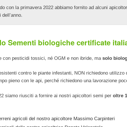
ando con la primavera 2022 abbiamo fornito ad alcuni apicolto
i dell’anno.
o Sementi biologiche certificate ital
te con pesticidi tossici, né OGM e non ibride, ma
solo biolog
istenti contro le piante infestanti, NON richiedono utilizzo di
empo pieno con le api, perché richiedono una lavorazione poc
 siamo riusciti a fornire ai nostri apicoltori semi per
oltre 
erreni agricoli del nostro apicoltore Massimo Carpinteri