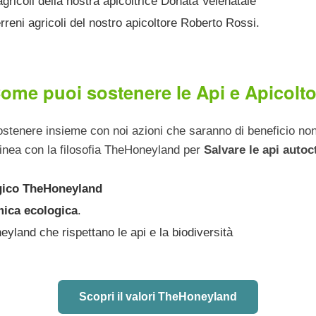
agricoli della nostra apicoltrice Donata Velenatale
rreni agricoli del nostro apicoltore Roberto Rossi.
ome puoi sostenere le Api e Apicolto
sostenere insieme con noi azioni che saranno di beneficio n
in linea con la filosofia TheHoneyland per
Salvare le api auto
gico TheHoneyland
mica ecologica
.
eyland che rispettano le api e la biodiversità
Scopri il valori TheHoneyland