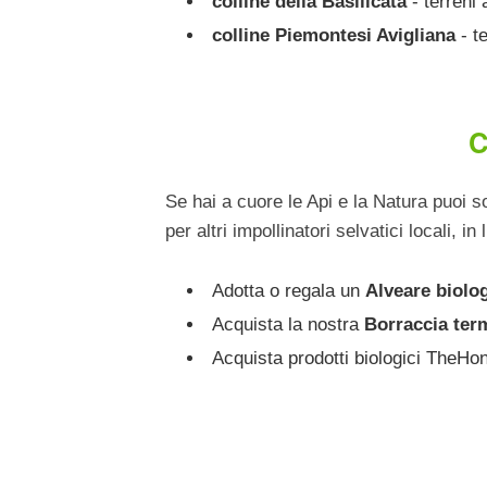
colline della Basilicata
- terreni 
colline Piemontesi Avigliana
- te
C
Se hai a cuore le Api e la Natura puoi 
per altri impollinatori selvatici locali, 
Adotta o regala un
Alveare biolo
Acquista la nostra
Borraccia ter
Acquista prodotti biologici TheHon