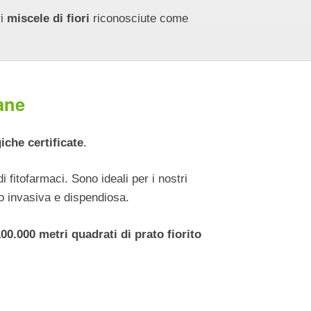
ri
miscele di fiori
riconosciute come
iane
iche certificate
.
 fitofarmaci. Sono ideali per i nostri
o invasiva e dispendiosa.
100.000 metri quadrati di prato fiorito