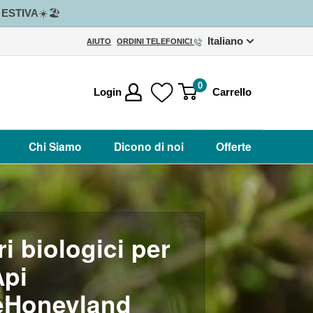
e ESTIVA
☀️🏖️
Italiano
AIUTO
ORDINI TELEFONICI
0
Login
Carrello
Chi Siamo
Dicono di noi
Offerte
ri biologici per
Api
eHoneyland