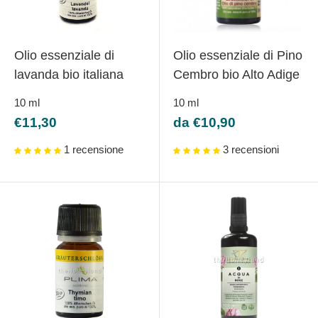
Olio essenziale di
Olio essenziale di Pino
lavanda bio italiana
Cembro bio Alto Adige
10
ml
10
ml
Prezzo
Prezzo
€11,30
da €10,90
scontato
scontato
1 recensione
3 recensioni