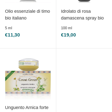
Olio essenziale di timo
Idrolato di rosa
bio italiano
damascena spray bio
5
ml
100
ml
Prezzo
Prezzo
€11,30
€19,00
scontato
scontato
Unguento Arnica forte