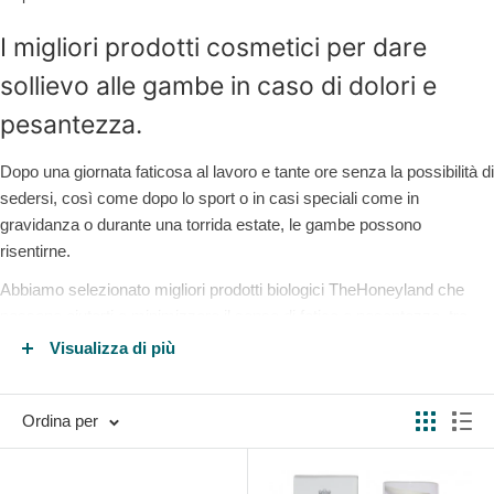
I migliori prodotti cosmetici per dare
sollievo alle gambe in caso di dolori e
pesantezza.
Dopo una giornata faticosa al lavoro e tante ore senza la possibilità di
sedersi, così come dopo lo sport o in casi speciali come in
gravidanza o durante una torrida estate, le gambe possono
risentirne.
Abbiamo selezionato migliori prodotti biologici TheHoneyland che
possono aiutarti a minimizzare il senso di fatica e pesantezza, tra
cui:
Visualizza di più
creme fitoterapiche
acque floreali rinfrescanti puri 100% naturali
in comodi spray
Ordina per
gel di aloe biologico fresco