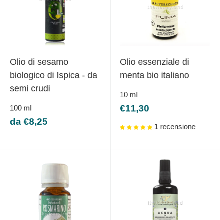
Olio di sesamo
Olio essenziale di
biologico di Ispica - da
menta bio italiano
semi crudi
10
ml
Prezzo
€11,30
100
ml
scontato
Prezzo
da €8,25
1 recensione
scontato