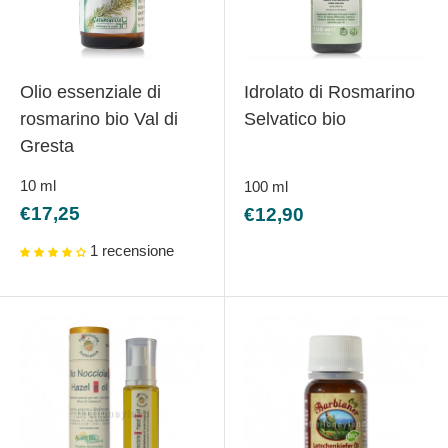
Olio essenziale di
Idrolato di Rosmarino
rosmarino bio Val di
Selvatico bio
Gresta
10
ml
100
ml
Prezzo
Prezzo
€17,25
€12,90
scontato
scontato
1 recensione