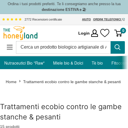
Vai
Ordina i tuoi prodotti preferiti. Te li consegniamo anche presso la tua
destinazione ESTIVA
☀️🏖️
al
contenuto
2772 Recensioni certificate
AIUTO
ORDINI TELEFONICI
The
0
Login
Honeyland
Nutraceutici Bio "Raw"
Miele bio & Dolci
Tè bio
Fitocosm
Home
Trattamenti ecobio contro le gambe stanche & pesanti
Trattamenti ecobio contro le gambe
stanche & pesanti
15 prodotti