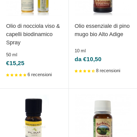
Olio di nocciola viso &
Olio essenziale di pino
capelli biodinamico
mugo bio Alto Adige
Spray
10
ml
50
ml
Prezzo
da €10,50
Prezzo
€15,25
scontato
scontato
8 recensioni
6 recensioni