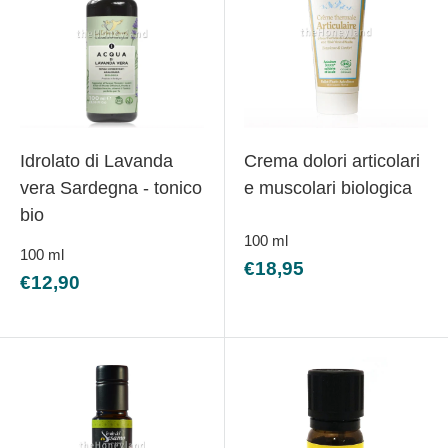
Idrolato di Lavanda
Crema dolori articolari
vera Sardegna - tonico
e muscolari biologica
bio
100
ml
100
ml
Prezzo
€18,95
Prezzo
€12,90
scontato
scontato