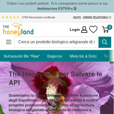
Vai
Ordina i tuoi prodotti preferiti. Te li consegniamo anche presso la tua
destinazione ESTIVA
☀️🏖️
al
contenuto
2769 Recensioni certificate
AIUTO
ORDINI TELEFONICI
The
0
Login
Honeyland
Nutraceutici Bio "Raw"
Esigenze
Miele bio & Dolci
Tè bio
The Honeyland per Salvare le
API
Sosteniamo la difesa delle Api Mellifere Autoctone e
degli impollinatori SELVATICI! Attraverso il nostro
progetto promuoviamo un ritorno all'agricoltura
biologica artigianale che rispetta le tradizioni e