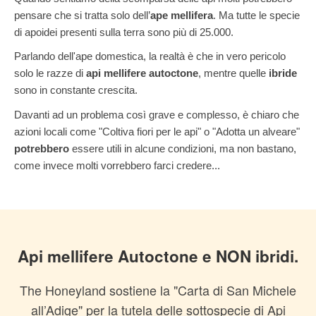
pensare che si tratta solo dell’
ape mellifera
. Ma tutte le specie
di apoidei presenti sulla terra sono più di 25.000.
Parlando dell'ape domestica, la realtà è che in vero pericolo
solo le razze di
api mellifere autoctone
, mentre quelle
ibride
sono in constante crescita.
Davanti ad un problema così grave e complesso, è chiaro che
azioni locali come "Coltiva fiori per le api" o "Adotta un alveare"
potrebbero
essere utili in alcune condizioni, ma non bastano,
come invece molti vorrebbero farci credere...
Api mellifere Autoctone e NON ibridi.
The Honeyland sostiene la "Carta di San Michele
all’Adige" per la tutela delle sottospecie di Api