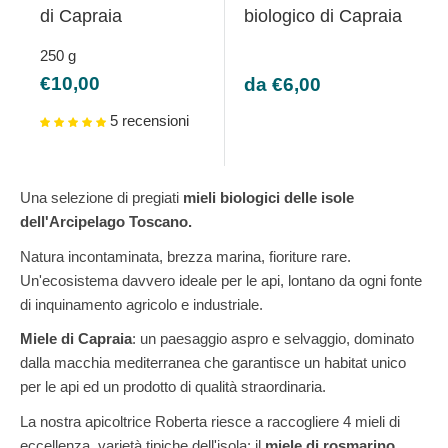
di Capraia
biologico di Capraia
250
g
Prezzo
Prezzo
€10,00
da €6,00
scontato
scontato
5 recensioni
Una
selezione di pregiati
mieli biologici delle isole
dell'Arcipelago Toscano.
Natura incontaminata, brezza marina, fioriture rare.
Un'ecosistema davvero ideale per le api, lontano da ogni fonte
di inquinamento agricolo e industriale.
Miele di Capraia
: un paesaggio aspro e selvaggio, dominato
dalla macchia mediterranea che
garantisce un habitat unico
per le api ed un prodotto di qualità straordinaria.
La
nostra apicoltrice Roberta riesce a raccogliere 4 mieli di
eccellenza,
varietà tipiche dell'isola: il
miele di rosmarino,