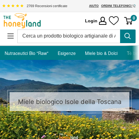
Vai
2769 Recensioni certificate
AIUTO
ORDINI TELEFONICI
al
The
0
Login
contenuto
Honeyland
Nutraceutici Bio "Raw"
Esigenze
Miele bio & Dolci
Tè bio
Miele biologico Isole della Toscana