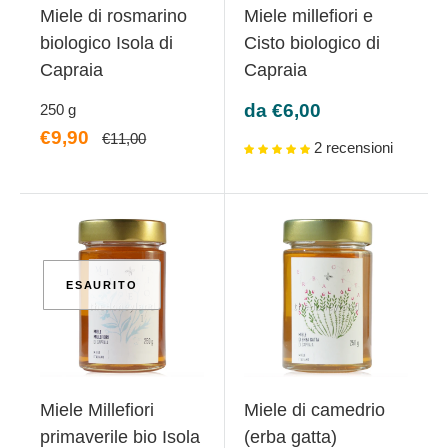
Miele di rosmarino
Miele millefiori e
biologico Isola di
Cisto biologico di
Capraia
Capraia
Prezzo
da €6,00
250
g
scontato
Prezzo
€9,90
Prezzo
€11,00
2 recensioni
scontato
ESAURITO
Miele Millefiori
Miele di camedrio
primaverile bio Isola
(erba gatta)