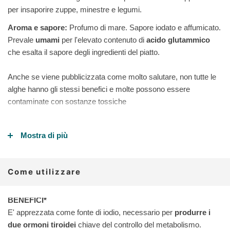
per insaporire zuppe, minestre e legumi.
Aroma e sapore:
Profumo di mare. Sapore iodato e affumicato.
Prevale
umami
per l'elevato contenuto di
acido glutammico
che esalta il sapore degli ingredienti del piatto.
Anche se viene pubblicizzata come molto salutare, non tutte le
alghe hanno gli stessi benefici e molte possono essere
contaminate con sostanze tossiche
Perché scegliere l'Alga Kombu
Mostra di più
TheHoneyland?
Come utilizzare
Zona di raccolta UE:
la costa ovest della Galizia è una zona
di grande abbondanza di specie marine, tra le più ricche al
BENEFICI*
mondo, dovuta alle correnti oceaniche e alla costa
E' apprezzata come fonte di iodio, necessario per
produrre i
frastagliata. Un habitat perfetto per lo sviluppo dell'alga
due ormoni tiroidei
chiave del controllo del metabolismo.