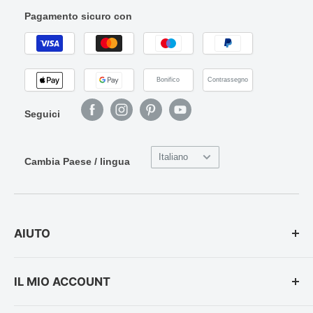
Pagamento sicuro con
Bonifico
Contrassegno
Seguici
Italiano
Cambia Paese / lingua
AIUTO
Opzioni di Pagamento
IL MIO ACCOUNT
Spedizione e Consegna
Ordini Telefonici
Login