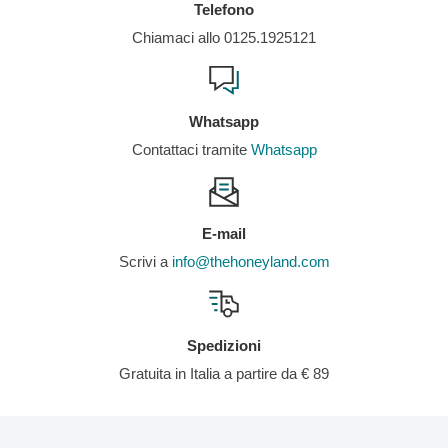
Per il suo alto valore nutrizionale, la nostra alga kombu è un
Telefono
Iodio
0,18 g
ottimo alimento nelle
diete vegetariane
e
vegane
.
Chiamaci allo 0125.1925121
Imballaggio che rispetta l'ambiente:
confezione 100%
compostabile
Prodotto artigianale e locale
.
Whatsapp
Contattaci tramite
Whatsapp
Prodotto in Spagna
(Galizia)
Prodotto CERTIFICATO BIOLOGICO - CONSELLO
REGULADOR DE AGRICULTURA ECOLÓXICA DE GALICIA
E-mail
(CRAEGA)
Scrivi a
info@thehoneyland.com
Spedizioni
Gratuita in Italia a partire da € 89