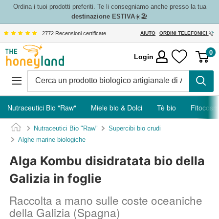
Vai
Ordina i tuoi prodotti preferiti. Te li consegniamo anche presso la tua
destinazione ESTIVA
☀️🏖️
al
contenuto
2772 Recensioni certificate
AIUTO
ORDINI TELEFONICI
The
0
Login
Honeyland
Nutraceutici Bio "Raw"
Miele bio & Dolci
Tè bio
Fitocosm
Nutraceutici Bio "Raw"
Supercibi bio crudi
Alghe marine biologiche
Alga Kombu disidratata bio della
Galizia in foglie
Raccolta a mano sulle coste oceaniche
della Galizia (Spagna)