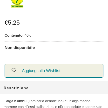
Prezzo
€5,25
scontato
Contenuto:
40
g
Non disponibile
Aggiungi alla Wishlist
Descrizione
L'
alga Kombu
(Laminaria ochroleuca) è un’alga marina
marrone con riflessi giallastri tra le più conosciute e apprezzate