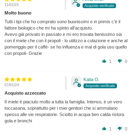
Grazie alla
filiera biologica controllata TheHoneyland
11/02/25
possiamo affermare con certezza che non sono trattati con
Molto buono
pesticidi o altre sostanze chimiche. Inoltre sono distillati in
Tutti i tipi che ho comprato sono buonissimi e in primis c’è il
corrente di vapore, a differenza di molti prodotti simili in
fattore biologico che mi ha spinto all’acquisto.
commercio che vengono estratti con solventi chimici.
Avevo già provato in passato e mi ero trovata benissimo sia
con il miele che con il propoli - lo utilizzo a colazione e anche al
SENZA:
pomeriggio per il caffè- se ho influenza e mal di gola uso quello
con propoli- Grazie
zuccheri raffinati o miele pastorizzato
1
0
OGM,
eccipienti,
Katia O.
propylene glycol,
07/01/24
Acquisto azzeccato
conservanti e coloranti sintetici.
Il miele è piaciuto molto a tutta la famiglia. Intenso, è un vero
Ingredienti caratterizzanti per dose massima giornaliera
di
toccasana, soprattutto per i miei genitori che si ammalano
14 ml
pari a:
spesso alle vie respiratorie. Sciolto in acqua ben calda ristora
gola e bronchi
propoli estratto idroalc. 2,1 ml -
1
0
Eucalipto olio essenziale 0,014 ml -