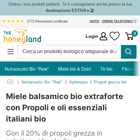
Vai
Ordina i tuoi prodotti preferiti. Te li consegniamo anche presso la tua
destinazione ESTIVA
☀️🏖️
al
contenuto
2772 Recensioni certificate
AIUTO
ORDINI TELEFONICI
The
0
Login
Honeyland
Nutraceutici Bio "Raw"
Miele bio & Dolci
Tè bio
Fitocosm
Nutraceutici Bio "Raw"
Apiterapia
Propoli grezza bio
Miele balsamico bio extraforte
con Propoli e oli essenziali
italiani bio
Con il 20% di propoli grezza in