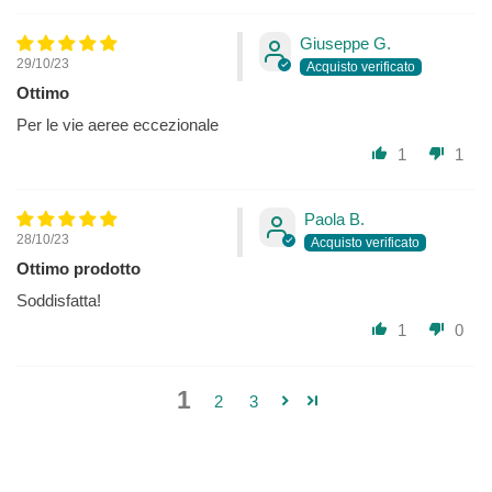
Menta olio essenziale 0,014 ml -
Giuseppe G.
29/10/23
Pino mugo olio essenziale 0,004 ml -
Ottimo
Tea tree olio essenziale 0,003 ml.
Per le vie aeree eccezionale
Alcool 9%
1
1
Prodotto e confezionato in Italia
PRODOTTO CERTIFICATO BIOLOGICO BIOAGRICERT.
Paola B.
28/10/23
Ottimo prodotto
Soddisfatta!
1
0
1
2
3