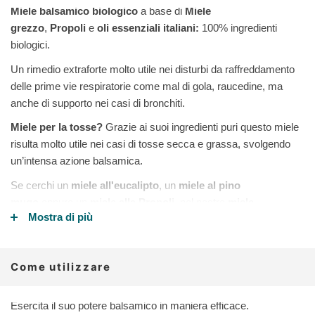
Miele balsamico biologico
a base di
Miele
grezzo
,
Propoli
e
oli essenziali
italiani:
100% ingredienti
biologici.
Un rimedio extraforte molto utile nei disturbi da raffreddamento
delle prime vie respiratorie come mal di gola, raucedine, ma
anche di supporto nei casi di bronchiti.
Miele per la tosse?
Grazie ai suoi ingredienti puri questo miele
risulta molto utile nei casi di tosse secca e grassa, svolgendo
un’intensa azione balsamica.
Se cerchi un
miele all'eucalipto
, un
m
iele al pino
mugo
oppure
un
miele alla Propoli
, nel nostro
miele
Mostra di più
balsamico
trovi tutti questi preziosi ingredienti naturali in un
unico prodotto. Solo benefici senza contaminazioni da pesticidi
tossici.
Come utilizzare
"Sollievo balsamico" viene prodotto con
SOLO ingredienti
pregiati
ad alto valore fitoterapeutico come il
miele e propoli
Esercita il suo potere balsamico in maniera efficace.
biologici
del nostro apicoltore Germano Firriolo raccolti