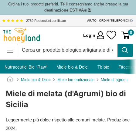
Vai
Ordina i tuoi prodotti preferiti. Te li consegniamo anche presso la tua
destinazione ESTIVA
☀️🏖️
al
contenuto
2769 Recensioni certificate
AIUTO
ORDINI TELEFONICI
The
0
Login
Honeyland
Nutraceutici Bio "Raw"
Miele bio & Dolci
Tè bio
Fitocosm
Miele bio & Dolci
Miele bio tradizionale
Miele di agrumi
Miele di melata (d'Agrumi) bio di
Sicilia
Leggermente più dolce rispetto alle comuni melate. Produzione
2024.