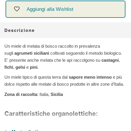
Aggiungi alla Wishlist
Descrizione
Un miele di melata di bosco raccolto in prevalenza
sugli
agrumeti siciliani
coltivati seguendo il metodo biologico.
E' presente anche melata che le api raccolgono su
castagni
,
fichi
,
gelsi
e
pini
.
Un miele tipico di questa terra dal
sapore meno intenso
e più
dolce rispetto alle melate di bosco prodotte in altre zone d’Italia.
Zona di raccolta
: Italia,
Sicilia
Caratteristiche organolettiche:
Colore
: allo stato liquido scuro ambrato, può presentare