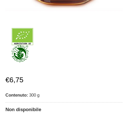
Prezzo
€6,75
scontato
Contenuto:
300
g
Non disponibile