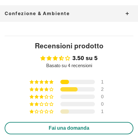
miele di melata biologico italiano
Confezione & Ambiente
Vaso
Capsula acciaio
Recensioni prodotto
GL 70
FE 40
Vetro
Metallo
3.50 su 5
Pulisci le confezioni sporche prima di riciclarle.
Basato su 4 recensioni
Verifica le disposizioni del tuo comune.
1
2
0
0
1
Fai una domanda