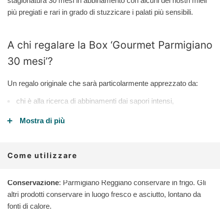
stagionatura 30 mesi in abbinamento con alcuni dei nostri mieli
più pregiati e rari in grado di stuzzicare i palati più sensibili.
A chi regalare la Box ‘Gourmet Parmigiano
30 mesi’?
Un regalo originale che sarà particolarmente apprezzato da:
chi è alla ricerca di abbinamenti dai sapori intensi,
chi ama esperienze gastronomiche uniche,
Mostra di più
chi ama i prodotti locali e genuini.
Come utilizzare
I prodotti del BOX
Conservazione
: Parmigiano Reggiano conservare in frigo. Gli
All'interno di questa confezione regalo troverai 4 prodotti:
altri prodotti conservare in luogo fresco e asciutto, lontano da
fonti di calore.
Parmigiano Reggiano bio di collina stagionatura 30 mesi