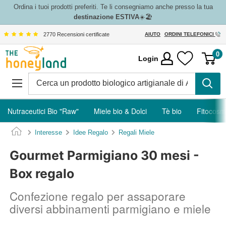
Vai
Ordina i tuoi prodotti preferiti. Te li consegniamo anche presso la tua
destinazione ESTIVA
☀️🏖️
al
contenuto
2770 Recensioni certificate
AIUTO
ORDINI TELEFONICI
The
0
Login
Honeyland
Nutraceutici Bio "Raw"
Miele bio & Dolci
Tè bio
Fitocosm
Interesse
Idee Regalo
Regali Miele
Gourmet Parmigiano 30 mesi -
Box regalo
Confezione regalo per assaporare
diversi abbinamenti parmigiano e miele