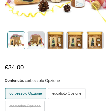
Prezzo
€34,00
scontato
Contenuto:
corbezzolo Opzione
corbezzolo Opzione
eucalipto Opzione
rosmarino Opzione