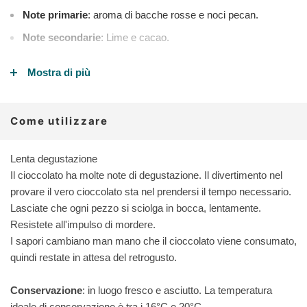
Note primarie
: aroma di bacche rosse e noci pecan.
Note secondarie
: Lime e cacao.
Mostra di più
Ingredienti che non troverai nel nostro
cioccolato:
Come utilizzare
miscele di cacao e burro di cacao non rintracciabili,
Lenta degustazione
lecitine e grassi aggiunti,
Il cioccolato ha molte note di degustazione. Il divertimento nel
vaniglia
provare il vero cioccolato sta nel prendersi il tempo necessario.
zucchero a basso costo
Lasciate che ogni pezzo si sciolga in bocca, lentamente.
Resistete all'impulso di mordere.
I sapori cambiano man mano che il cioccolato viene consumato,
Perché abbiamo scelto questa tavoletta
quindi restate in attesa del retrogusto.
cioccolato fondente:
Conservazione
: in luogo fresco e asciutto. La temperatura
ideale di conservazione è tra i 16°C e 20°C.