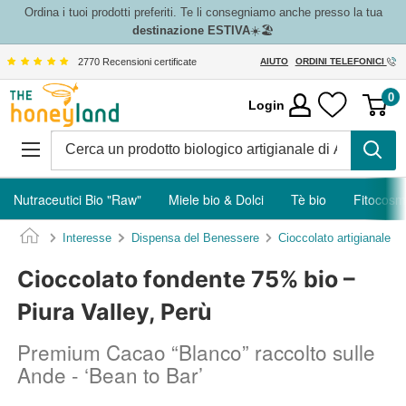
Vai
Ordina i tuoi prodotti preferiti. Te li consegniamo anche presso la tua
destinazione ESTIVA
☀️🏖️
al
contenuto
2770 Recensioni certificate
AIUTO
ORDINI TELEFONICI
The
0
Login
Honeyland
Nutraceutici Bio "Raw"
Miele bio & Dolci
Tè bio
Fitocosm
Interesse
Dispensa del Benessere
Cioccolato artigianale
Cioccolato fondente 75% bio –
Piura Valley, Perù
Premium Cacao “Blanco” raccolto sulle
Ande - ‘Bean to Bar’