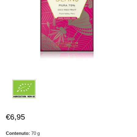
Prezzo
€6,95
scontato
Contenuto:
70
g