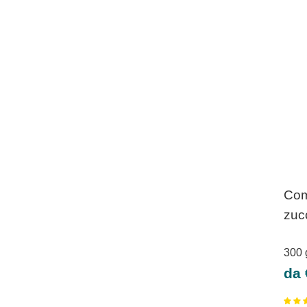
Comp
zuc
300
Pre
da 
sco