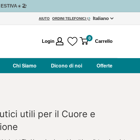
e ESTIVA
☀️🏖️
Italiano
AIUTO
ORDINI TELEFONICI
0
Login
Carrello
Chi Siamo
Dicono di noi
Offerte
tici utili per il Cuore e
zione