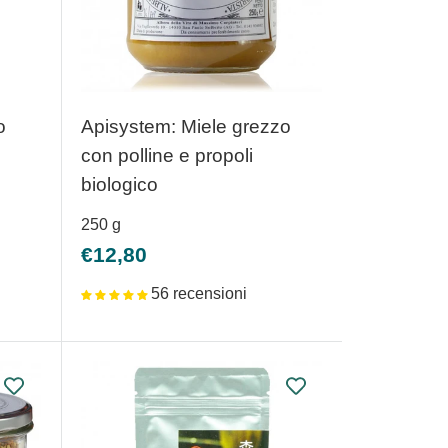
o
Apisystem: Miele grezzo
con polline e propoli
biologico
250
g
Prezzo
€12,80
scontato
56 recensioni