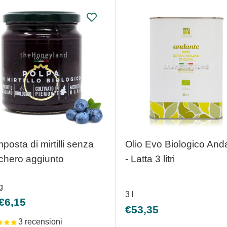
osta di mirtilli senza
Olio Evo Biologico And
chero aggiunto
- Latta 3 litri
g
3
l
zzo
€6,15
Prezzo
€53,35
ntato
scontato
3 recensioni