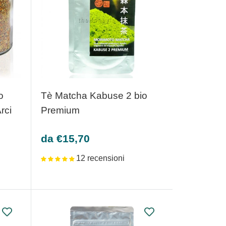
o
Tè Matcha Kabuse 2 bio
rci
Premium
Prezzo
da €15,70
scontato
12 recensioni