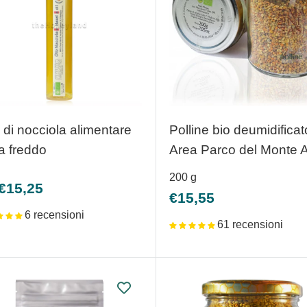
 di nocciola alimentare
Polline bio deumidificat
a freddo
Area Parco del Monte A
200
g
zzo
€15,25
Prezzo
€15,55
ntato
scontato
6 recensioni
61 recensioni