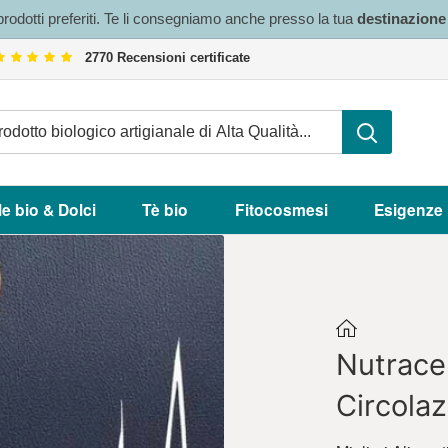
 prodotti preferiti. Te li consegniamo anche presso la tua
destinazion
2770 Recensioni certificate
le bio & Dolci
Tè bio
Fitocosmesi
Esigenze
Nutraceu
Circola