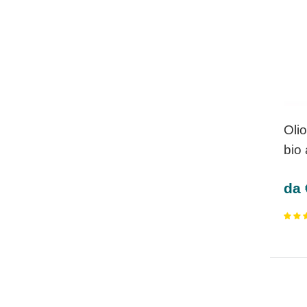
Olio
bio 
Pre
da 
sco