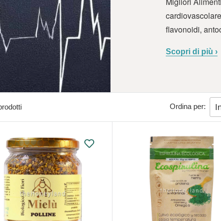
Migliori Aliment
cardiovascolare 
flavonoidi, anto
Scopri di più
›
Ordina per:
prodotti
I