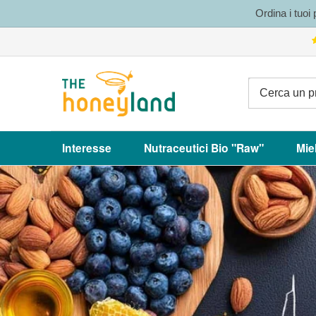
Vai
Ordina i tuoi
al
contenuto
The
Honeyland
Interesse
Nutraceutici Bio "Raw"
Mie