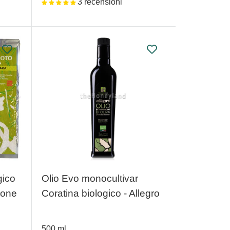
3 recensioni
gico
Olio Evo monocultivar
pone
Coratina biologico - Allegro
500
ml