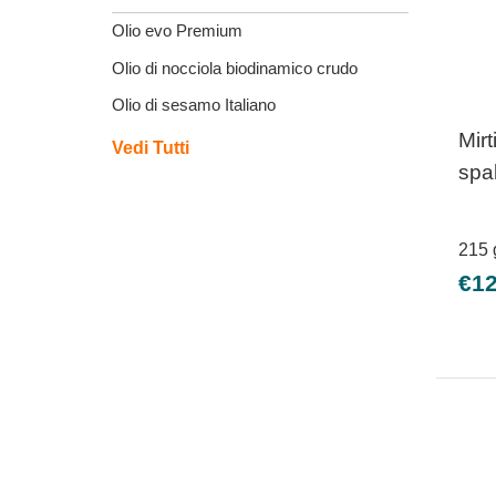
Olio evo Premium
Olio di nocciola biodinamico crudo
Olio di sesamo Italiano
Mirt
Vedi Tutti
spa
215
Pre
€12
sco