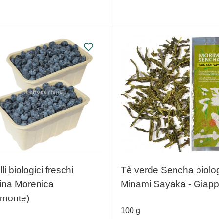
illi biologici freschi
Tè verde Sencha biolo
lina Morenica
Minami Sayaka - Giap
emonte)
100
g