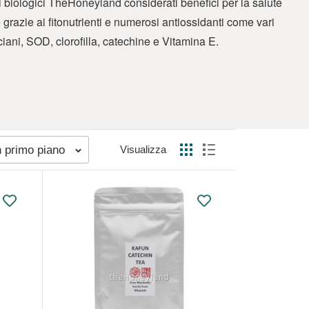
i biologici TheHoneyland considerati benefici per la salute
grazie ai fitonutrienti e numerosi antiossidanti come vari
ciani, SOD, clorofilla, catechine e Vitamina E.
n primo piano
Visualizza