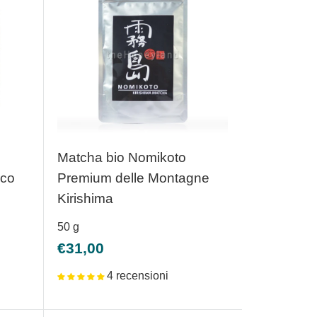
Matcha bio Nomikoto
rco
Premium delle Montagne
Kirishima
50
g
Prezzo
€31,00
scontato
4 recensioni