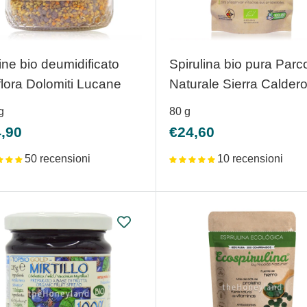
ine bio deumidificato
Spirulina bio pura Parc
flora Dolomiti Lucane
Naturale Sierra Calder
g
80
g
zzo
Prezzo
,90
€24,60
ntato
scontato
50 recensioni
10 recensioni