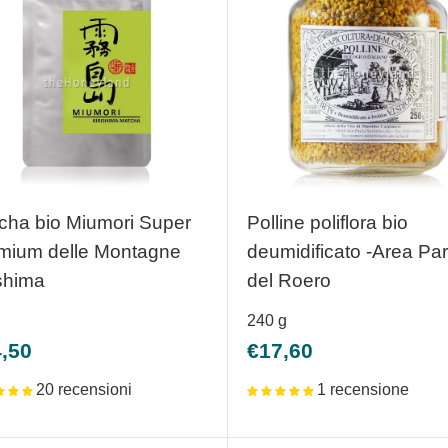
cha bio Miumori Super
Polline poliflora bio
mium delle Montagne
deumidificato -Area Pa
ishima
del Roero
240
g
zzo
Prezzo
,50
€17,60
ntato
scontato
20 recensioni
1 recensione