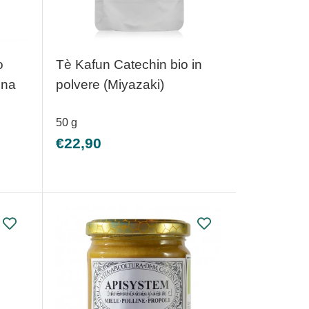
o
Tè Kafun Catechin bio in
ona
polvere (Miyazaki)
50
g
Prezzo
€22,90
scontato