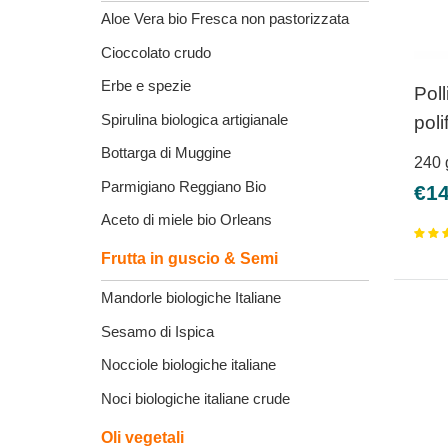
Aloe Vera bio Fresca non pastorizzata
Cioccolato crudo
Erbe e spezie
Poll
Spirulina biologica artigianale
poli
Bottarga di Muggine
240
Parmigiano Reggiano Bio
Pre
€14
sco
Aceto di miele bio Orleans
Frutta in guscio & Semi
Mandorle biologiche Italiane
Sesamo di Ispica
Nocciole biologiche italiane
Noci biologiche italiane crude
Oli vegetali