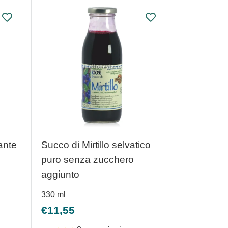
ante
Succo di Mirtillo selvatico
puro senza zucchero
aggiunto
330
ml
Prezzo
€11,55
scontato