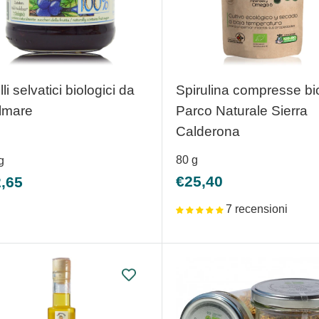
illi selvatici biologici da
Spirulina compresse bi
lmare
Parco Naturale Sierra
Calderona
80
g
g
Prezzo
zzo
€25,40
,65
scontato
ntato
7 recensioni